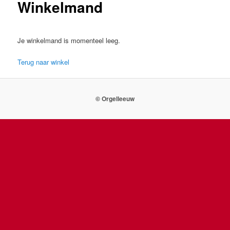
Winkelmand
inhoud
Je winkelmand is momenteel leeg.
Terug naar winkel
© Orgelleeuw