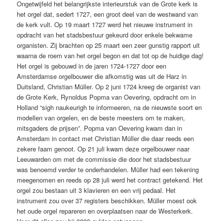
Ongetwijfeld het belangrijkste interieurstuk van de Grote kerk is
het orgel dat, sedert 1727, een groot deel van de westwand van
de kerk vult. Op 19 maart 1727 werd het nieuwe instrument in
opdracht van het stadsbestuur gekeurd door enkele bekwame
organisten. Zij brachten op 25 maart een zeer gunstig rapport uit
waarna de roem van het orgel begon en dat tot op de huidige dag!
Het orgel is gebouwd in de jaren 1724-1727 door een
Amsterdamse orgelbouwer die afkomstig was uit de Harz in
Duitsland, Christian Müller. Op 2 juni 1724 kreeg de organist van
de Grote Kerk, Rynoldus Popma van Oevering, opdracht om in
Holland “sigh naukeurigh te informeeren, na de nieuwste soort en
modellen van orgelen, en de beste meesters om te maken,
mitsgaders de prijsen”. Popma van Oevering kwam dan in
Amsterdam in contact met Christian Müller die daar reeds een
zekere faam genoot. Op 21 juli kwam deze orgelbouwer naar
Leeuwarden om met de commissie die door het stadsbestuur
was benoemd verder te onderhandelen. Müller had een tekening
meegenomen en reeds op 28 juli werd het contract getekend. Het
orgel zou bestaan uit 3 klavieren en een vrij pedaal. Het
instrument zou over 37 registers beschikken. Müller moest ook
het oude orgel repareren en overplaatsen naar de Westerkerk.