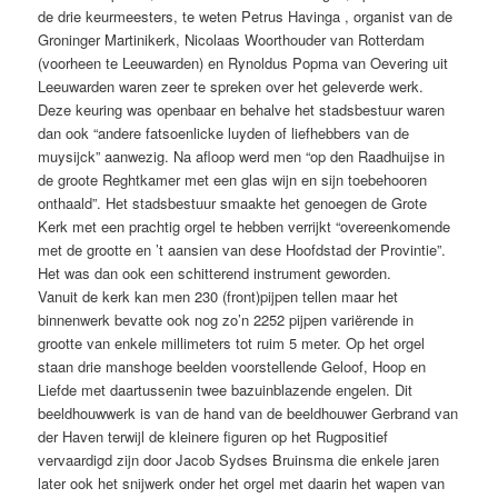
de drie keurmeesters, te weten Petrus Havinga , organist van de
Groninger Martinikerk, Nicolaas Woorthouder van Rotterdam
(voorheen te Leeuwarden) en Rynoldus Popma van Oevering uit
Leeuwarden waren zeer te spreken over het geleverde werk.
Deze keuring was openbaar en behalve het stadsbestuur waren
dan ook “andere fatsoenlicke luyden of liefhebbers van de
muysijck” aanwezig. Na afloop werd men “op den Raadhuijse in
de groote Reghtkamer met een glas wijn en sijn toebehooren
onthaald”. Het stadsbestuur smaakte het genoegen de Grote
Kerk met een prachtig orgel te hebben verrijkt “overeenkomende
met de grootte en ’t aansien van dese Hoofdstad der Provintie”.
Het was dan ook een schitterend instrument geworden.
Vanuit de kerk kan men 230 (front)pijpen tellen maar het
binnenwerk bevatte ook nog zo’n 2252 pijpen variërende in
grootte van enkele millimeters tot ruim 5 meter. Op het orgel
staan drie manshoge beelden voorstellende Geloof, Hoop en
Liefde met daartussenin twee bazuinblazende engelen. Dit
beeldhouwwerk is van de hand van de beeldhouwer Gerbrand van
der Haven terwijl de kleinere figuren op het Rugpositief
vervaardigd zijn door Jacob Sydses Bruinsma die enkele jaren
later ook het snijwerk onder het orgel met daarin het wapen van