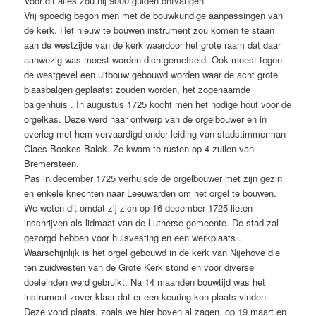
Voor dit alles zou hij 9000 gulden ontvangen.
Vrij spoedig begon men met de bouwkundige aanpassingen van
de kerk. Het nieuw te bouwen instrument zou komen te staan
aan de westzijde van de kerk waardoor het grote raam dat daar
aanwezig was moest worden dichtgemetseld. Ook moest tegen
de westgevel een uitbouw gebouwd worden waar de acht grote
blaasbalgen geplaatst zouden worden, het zogenaamde
balgenhuis . In augustus 1725 kocht men het nodige hout voor de
orgelkas. Deze werd naar ontwerp van de orgelbouwer en in
overleg met hem vervaardigd onder leiding van stadstimmerman
Claes Bockes Balck. Ze kwam te rusten op 4 zuilen van
Bremersteen.
Pas in december 1725 verhuisde de orgelbouwer met zijn gezin
en enkele knechten naar Leeuwarden om het orgel te bouwen.
We weten dit omdat zij zich op 16 december 1725 lieten
inschrijven als lidmaat van de Lutherse gemeente. De stad zal
gezorgd hebben voor huisvesting en een werkplaats .
Waarschijnlijk is het orgel gebouwd in de kerk van Nijehove die
ten zuidwesten van de Grote Kerk stond en voor diverse
doeleinden werd gebruikt. Na 14 maanden bouwtijd was het
instrument zover klaar dat er een keuring kon plaats vinden.
Deze vond plaats, zoals we hier boven al zagen, op 19 maart en