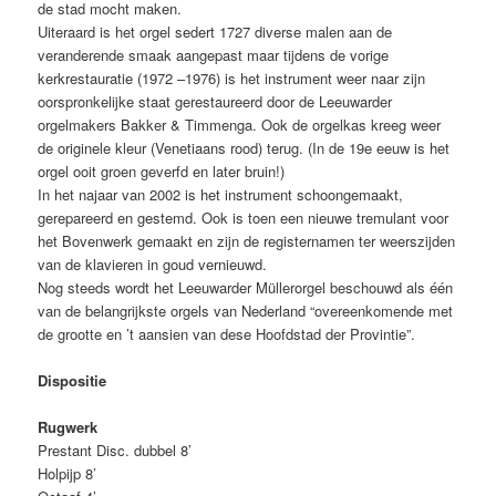
de stad mocht maken.
Uiteraard is het orgel sedert 1727 diverse malen aan de
veranderende smaak aangepast maar tijdens de vorige
kerkrestauratie (1972 –1976) is het instrument weer naar zijn
oorspronkelijke staat gerestaureerd door de Leeuwarder
orgelmakers Bakker & Timmenga. Ook de orgelkas kreeg weer
de originele kleur (Venetiaans rood) terug. (In de 19e eeuw is het
orgel ooit groen geverfd en later bruin!)
In het najaar van 2002 is het instrument schoongemaakt,
gerepareerd en gestemd. Ook is toen een nieuwe tremulant voor
het Bovenwerk gemaakt en zijn de registernamen ter weerszijden
van de klavieren in goud vernieuwd.
Nog steeds wordt het Leeuwarder Müllerorgel beschouwd als één
van de belangrijkste orgels van Nederland “overeenkomende met
de grootte en ’t aansien van dese Hoofdstad der Provintie”.
Dispositie
Rugwerk
Prestant Disc. dubbel 8’
Holpijp 8’